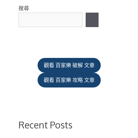
搜尋
觀看 百家樂 破解 文章
觀看 百家樂 攻略 文章
Recent Posts