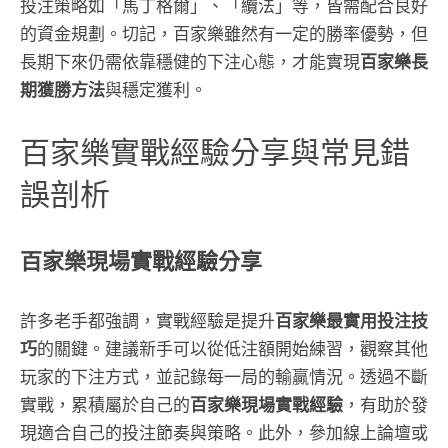
投注策略如「馬丁格爾」、「纜法」等，皆需配合良好
的資金規劃。切記，百家樂雖然有一定的勝率優勢，但
長期下來仍需依靠穩健的下注心態，才能實現
百家樂長
期獲勝方法
與穩定獲利。
百家樂實戰經驗分享與常見錯
誤剖析
百家樂現場實戰經驗分享
許多老手都強調，實戰經驗是提升
百家樂最實用投注技
巧
的關鍵。建議新手可以從低注額開始練習，觀察其他
玩家的下注方式，並記錄每一局的輸贏情況。透過不斷
實戰，累積屬於自己的
百家樂現場實戰經驗
，有助於發
現適合自己的投注節奏與策略。此外，參加線上論壇或