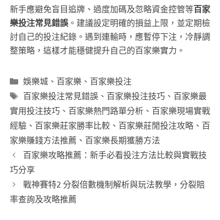
新手應避免盲目追牌、過度加碼及忽略資金控管等
百家
樂投注常見錯誤
。建議設定明確的損益上限，並定期檢
討自己的投注紀錄。遇到連輸時，應暫停下注，冷靜調
整策略，這樣才能穩健提升自己的百家樂實力。
分
娛樂城
、
百家樂
、
百家樂投注
類
標
百家樂投注常見錯誤
、
百家樂投注技巧
、
百家樂最
籤
實用投注技巧
、
百家樂熱門路單分析
、
百家樂現場實戰
經驗
、
百家樂莊家勝率比較
、
百家樂莊閒投注攻略
、
百
家樂賺錢方法推薦
、
百家樂長期獲勝方法
百家樂攻略推薦：新手必看投注方法比較與實戰技
巧分享
戰神賽特2 分裂倍數機制解析與玩法教學，分裂賠
率查詢及攻略推薦