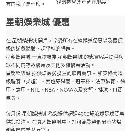
錢的機會或許就在那裏。
有的樣子是什麼。
星朝娛樂城 優惠
在
星朝娛樂城
開戶，享受所有在線娛樂優惠以及最頂
級的遊戲體驗，超乎您的想像。
星朝娛樂城 一直持續為 星朝娛樂城 的忠實客戶提供與
眾不同的存款優惠及其他多種優惠活動。
星朝娛樂城 提供您最愛投注的體育賽事。 如英格蘭超
級聯賽（英超）、西班牙聯賽、冠軍杯、法甲聯賽、德
甲，意甲、NFL、NBA、NCAA以及女籃、排球、F1賽
車等。
每月份 星朝娛樂城 為您提供超過4000場滾球足球賽事
供您投注。 在真人娛樂城中，您可飽覽整個豪華賭場
和靚麗的美女荷官。