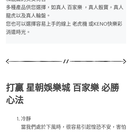
多種產品供您選擇，如真人 百家樂 ，真人骰寶，真人
龍虎以及真人輪盤。
您也可以選擇容易上手的線上 老虎機 或KENO快樂彩
消遣時光。
打贏 星朝娛樂城 百家樂 必勝
心法
冷靜
當我們處於下風時，很容易引起惶恐不安，害怕