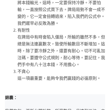
將本錢輸光。這時，一定要保持冷靜。不要怕
輸，一直按照公式買下去。牌局局勢不會一成不
變的，它一定會扭轉過來，陷入我們的公式中。
我們遲早必反敗為勝。
有耐性
在牌局中有時會陷入僵局，所輸的雖然不多，但
總是無法連贏數次，致使所輸數目不斷增加。這
時，除了要冷靜之外，還要有耐心。切不可亂加
注碼，要遵守公式規則，耐心等待。要記住，我
們手中有八十注本錢，不用擔心。
不貪心
這一項最重要，能夠令我們贏錢的必循原則。
錦囊：