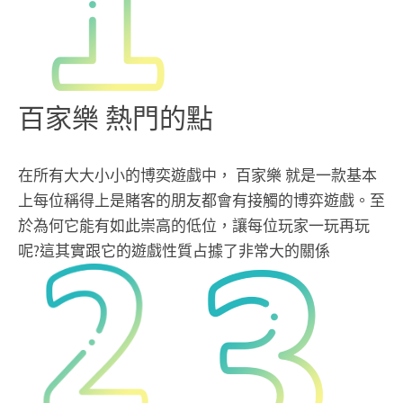
百家樂 熱門的點
在所有大大小小的博奕遊戲中，
百家樂
就是一款基本
上每位稱得上是賭客的朋友都會有接觸的博弈遊戲。至
於為何它能有如此崇高的低位，讓每位玩家一玩再玩
呢?這其實跟它的遊戲性質占據了非常大的關係