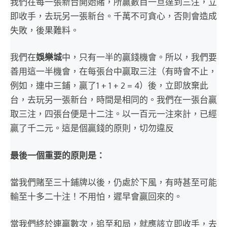
我們在每一張新台開始賭，所贏數目一旦達到三注，立
即收手，去玩另一張新台。千萬不可貪心，否則會造成
失敗，後果難料。
我們在
娛樂城
中，只有一半的贏錢機會。所以，我們要
善用這一半機會，在每張台中贏取三注（有時會不止，
例如，連中三鋪，贏了1 + 1 + 2 = 4）後，立即放棄此
台，去玩另一張新台，時間是相同的。我們在一張台贏
取三注，四張台便是十二注。以一百元一注來計，已經
贏了千二元。這是個贏錢的原則，切勿違反
最後一個重要的原則是：
當我們賭至三十鋪牌以後，仍處於下風，有時甚至可能
輸至十多二十注！不用怕，遲早會贏回來的。
當我們終於連贏數次，追至和局，就應該立即收手，去