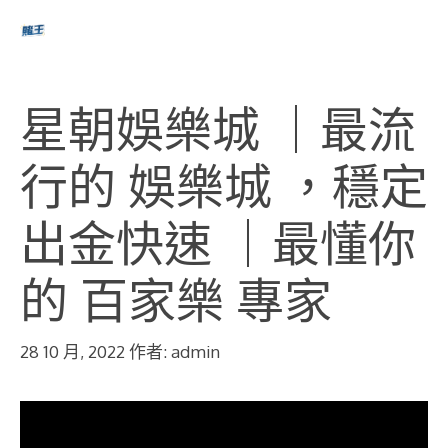
跳
M
至
主
要
星朝娛樂城 ｜最流
內
容
行的 娛樂城 ，穩定
出金快速 ｜最懂你
的 百家樂 專家
28 10 月, 2022
作者:
admin