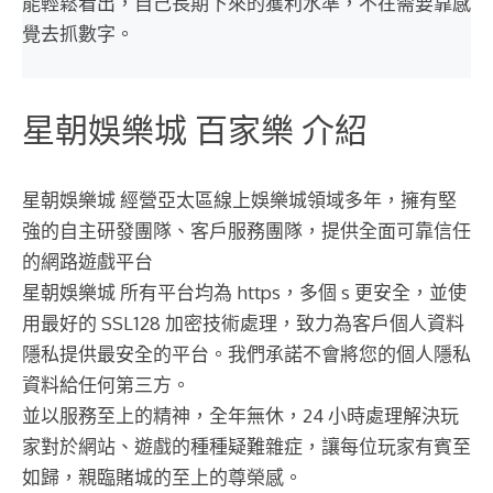
能輕鬆看出，自己長期下來的獲利水準，不在需要靠感
覺去抓數字。
星朝娛樂城 百家樂 介紹
星朝娛樂城
經營亞太區線上娛樂城領域多年，擁有堅
強的自主研發團隊、客戶服務團隊，提供全面可靠信任
的網路遊戲平台
星朝娛樂城 所有平台均為 https，多個 s 更安全，並使
用最好的 SSL128 加密技術處理，致力為客戶個人資料
隱私提供最安全的平台。我們承諾不會將您的個人隱私
資料給任何第三方。
並以服務至上的精神，全年無休，24 小時處理解決玩
家對於網站、遊戲的種種疑難雜症，讓每位玩家有賓至
如歸，親臨賭城的至上的尊榮感。